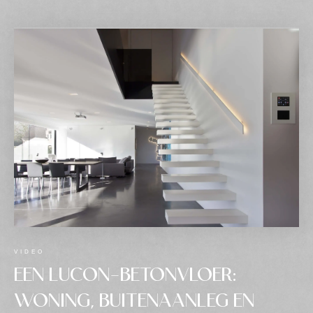
VIDEO
EEN LUCON-BETONVLOER:
WONING, BUITENAANLEG EN