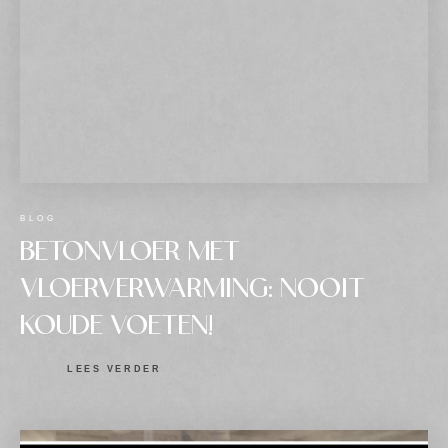
BLOG
BETONVLOER MET
VLOERVERWARMING: NOOIT
KOUDE VOETEN!
LEES VERDER