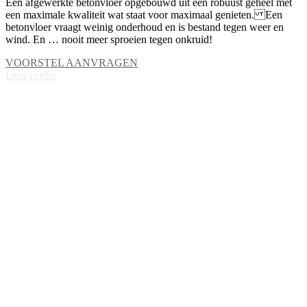
Een afgewerkte betonvloer opgebouwd uit één robuust geheel met
een maximale kwaliteit wat staat voor maximaal genieten. Een
betonvloer vraagt weinig onderhoud en is bestand tegen weer en
wind. En … nooit meer sproeien tegen onkruid!
VOORSTEL AANVRAGEN
Lees verder