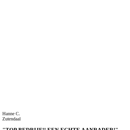
Hanne C.
Zutendaal
"TOP BEDRIJF!! EEN ECHTE AANRADER!"