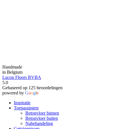
Handmade
in Belgium
Lucon Floors BVBA
5.0
Gebaseerd op 125 beoordelingen
powered by
G
o
o
g
l
e
Inspiratie
Toepassingen
Betonvloer binnen
Betonvloer buiten
Nabehandeling
Getuigenissen