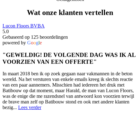
Wat onze klanten vertellen
Lucon Floors BVBA
5.0
Gebaseerd op 125 beoordelingen
powered by
G
o
o
g
l
e
"GEWELDIG! DE VOLGENDE DAG WAS IK AL
VOORZIEN VAN EEN OFFERTE"
In maart 2018 ben ik op zoek gegaan naar vakmannen in de beton
wereld. Na het versturen van enkele emails kreeg ik slechts reactie
van een paar aannemers. Misschien had iedereen het druk met
Batibouw op dat moment, maar Harald, de man van Lucon Floors,
was de enige die me razendsnel van antwoord kon voorzien terwijl
de brave man zelf op Batibouw stond en ook met andere klanten
bezig...
Lees verder