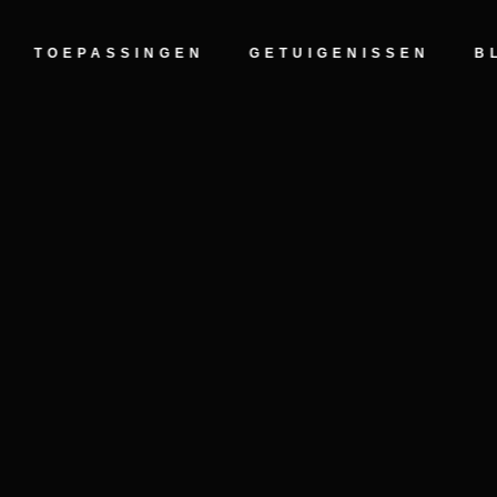
5.0
Gebaseerd op 125 beoordelingen
TOEPASSINGEN
GETUIGENISSEN
B