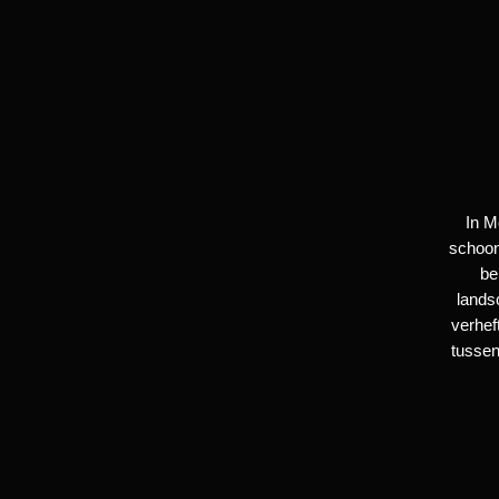
In M
schoon
be
lands
verhef
tussen