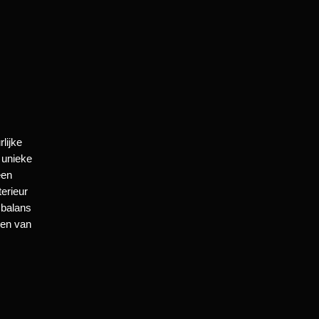
lijke
 unieke
een
erieur
 balans
ken van