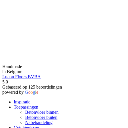
Handmade
in Belgium
Lucon Floors BVBA
5.0
Gebaseerd op 125 beoordelingen
powered by
G
o
o
g
l
e
Inspiratie
Toepassingen
Betonvloer binnen
Betonvloer buiten
Nabehandeling
Getuigenissen