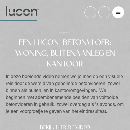
VIDEO
EEN LUCON-BETONVLOER:
WONING, BUITENAANLEG EN
KANTOOR
In deze boeiende video nemen we je mee op een visuele
reis door de wereld van gepolierde betonvloeren, zowel
binnen als buiten, en in kantooromgevingen. We
beginnen met adembenemende beelden van voltooide
betonvloeren in gebruik, zowel overdag als ’s avonds, om
je een voorproefje te geven van het eindresultaat.
BEKIJK HIER DE VIDEO