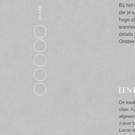
Bij het
SHARE
die je 
hoge a
wanneer
details
Ontdek 
EEN 
De kwali
vloer. K
afgewerk
zuiver f
Lucon is