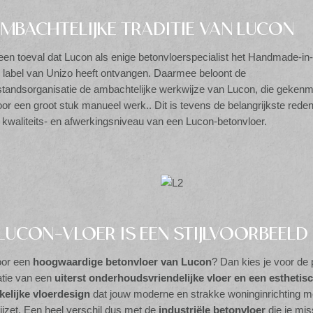
AMBACHTELIJKE TRADITIE VAN LUCON
een toeval dat Lucon als enige betonvloerspecialist het Handmade-in-
 label van Unizo heeft ontvangen. Daarmee beloont de
tandsorganisatie de ambachtelijke werkwijze van Lucon, die gekenm
or een groot stuk manueel werk.. Dit is tevens de belangrijkste rede
 kwaliteits- en afwerkingsniveau van een Lucon-betonvloer.
 LUCON-VLOER IS EEN STIJLVOORBEELD
oor een
hoogwaardige betonvloer van Lucon
? Dan kies je voor de 
tie van een
uiterst onderhoudsvriendelijke vloer en een esthetis
kelijke vloerdesign
dat jouw moderne en strakke woninginrichting 
ijzet. Een heel verschil dus met de
industriële betonvloer
die je mi