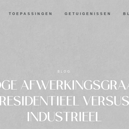
5.0
Gebaseerd op 125 beoordelingen
TOEPASSINGEN
GETUIGENISSEN
B
BLOG
GE AFWERKINGSGRA
RESIDENTIEEL VERSU
INDUSTRIEEL