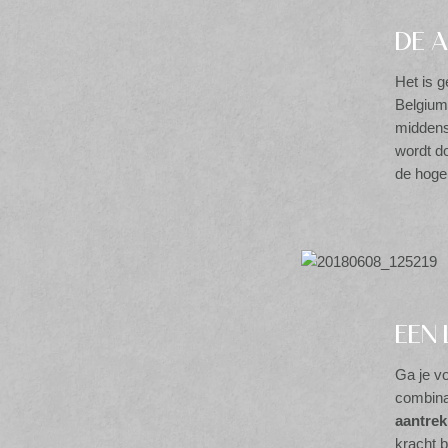
DE 
Het is g
Belgium
middens
wordt do
de hoge
EEN
Ga je v
combina
aantrek
kracht b