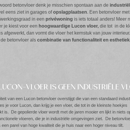
 woord betonvloer denk je misschien spontaan aan de
industrië
wel eens ziet in garages of
opslagplaatsen
. Een betonvloer met
fwerkingsgraad in een
privéwoning
is iets totaal anders! Meer 
 je kiest voor een
hoogwaardige Lucon vloer,
die tot in de k
 is afgewerkt, dan vormt die vloer het kernstuk van jouw interieur
de betonvloer als
combinatie van functionaliteit en esthetiek
LUCON-VLOER IS GEEN INDUSTRIËLE VL
teit van een Lucon betonvloer overstijgt die van een standaard indust
ies je voor Lucon, dan krijg je een vloer, die tot in de kleinste hoekjes
t is. De gepolierde vloer wordt met de jaren mooier en lijkt in niets o
unctionele vloeren, die je in industriële omgevingen ziet. De betonvlo
 een parel van hoge kwaliteit die je huis naar een hoger niveau tilt.