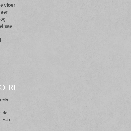
le vloer
 een
nog,
leinste
.
!
OER!
riële
p de
er van