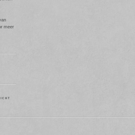
 van
or meer
RICHT