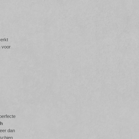
erkt
n voor
perfecte
ch
meer dan
sschien