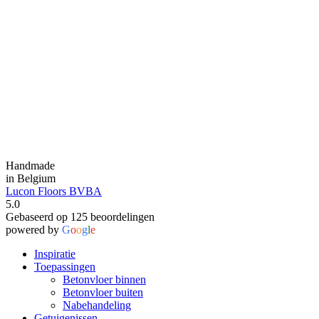
Handmade
in Belgium
Lucon Floors BVBA
5.0
Gebaseerd op 125 beoordelingen
powered by
G
o
o
g
l
e
Inspiratie
Toepassingen
Betonvloer binnen
Betonvloer buiten
Nabehandeling
Getuigenissen