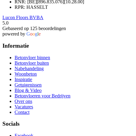
RNR: [BE][896.835.076][10.28.00]
RPR: HASSELT
Lucon Floors BVBA
5.0
Gebaseerd op 125 beoordelingen
powered by
G
o
o
g
l
e
Informatie
Betonvloer binnen
Betonvloer buiten
Nabehandeling
Woonbeton
Inspiratie
Getuigenissen
Blog & Video
Betonvloeren voor Bedrijven
Over ons
Vacatures
Contact
Socials
Facebook