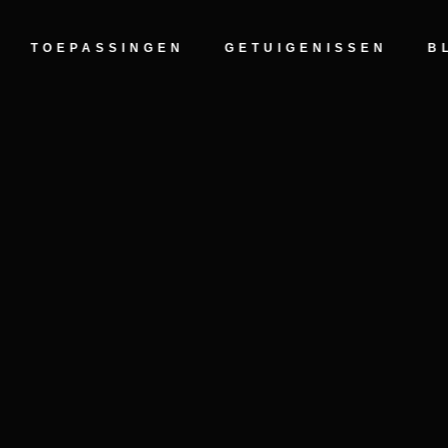
5.0
Gebaseerd op 125 beoordelingen
TOEPASSINGEN
GETUIGENISSEN
B