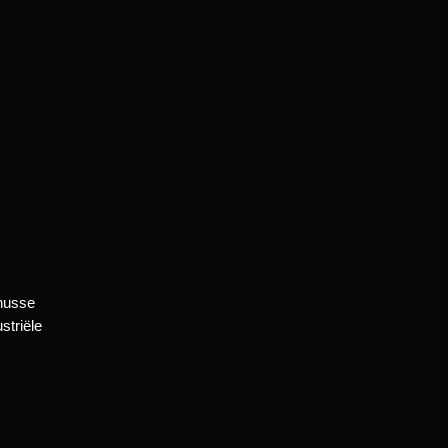
nusse
striële